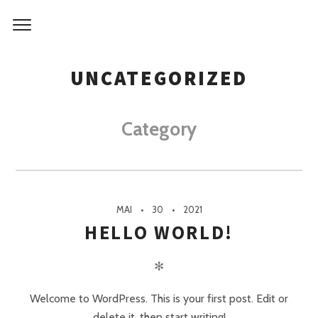
Skip
to
content
UNCATEGORIZED
Category
MAI
30
2021
HELLO WORLD!
✻
Welcome to WordPress. This is your first post. Edit or
delete it, then start writing!